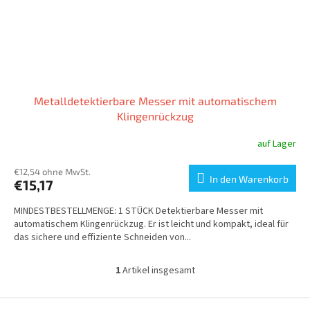
r
o
d
u
k
t
Metalldetektierbare Messer mit automatischem
e
Klingenrückzug
auf Lager
€12,54 ohne MwSt.
In den Warenkorb
€15,17
MINDESTBESTELLMENGE: 1 STÜCK Detektierbare Messer mit
automatischem Klingenrückzug. Er ist leicht und kompakt, ideal für
das sichere und effiziente Schneiden von...
1
Artikel insgesamt
S
t
e
F