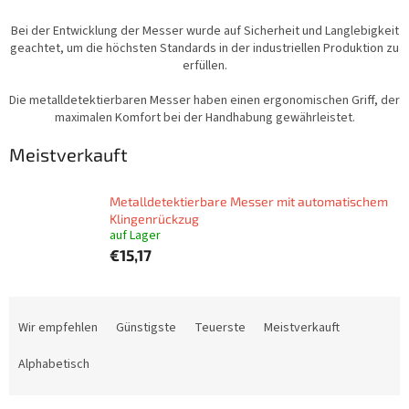
Bei der Entwicklung der Messer wurde auf Sicherheit und Langlebigkeit
geachtet, um die höchsten Standards in der industriellen Produktion zu
erfüllen.
Die metalldetektierbaren Messer haben einen ergonomischen Griff, der
maximalen Komfort bei der Handhabung gewährleistet.
Meistverkauft
Metalldetektierbare Messer mit automatischem
Klingenrückzug
auf Lager
€15,17
P
r
Wir empfehlen
Günstigste
Teuerste
Meistverkauft
o
d
Alphabetisch
u
k