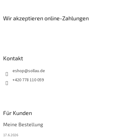
u
u
e
ß
r
z
Wir akzeptieren online-Zahlungen
e
e
l
i
e
m
l
e
e
n
t
Kontakt
e
d
eshop
@
sollau.de
e
r
+420 778 110 059
L
i
s
t
e
Für Kunden
Meine Bestellung
17.6.2026