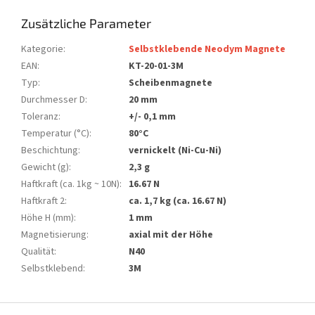
Zusätzliche Parameter
Kategorie
:
Selbstklebende Neodym Magnete
EAN
:
KT-20-01-3M
Typ
:
Scheibenmagnete
Durchmesser D
:
20 mm
Toleranz
:
+/- 0,1 mm
Temperatur (°C)
:
80°C
Beschichtung
:
vernickelt (Ni-Cu-Ni)
Gewicht (g)
:
2,3 g
Haftkraft (ca. 1kg ~ 10N)
:
16.67 N
Haftkraft 2
:
ca. 1,7 kg (ca. 16.67 N)
Höhe H (mm)
:
1 mm
Magnetisierung
:
axial mit der Höhe
Qualität
:
N40
Selbstklebend
:
3M
F