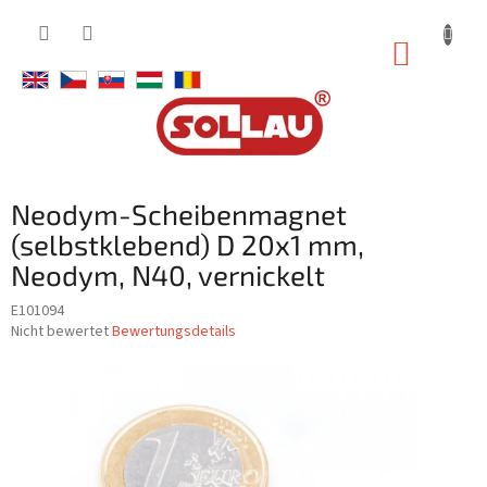
Zum
Inhalt
WARE
springen
Neodym-Scheibenmagnet
(selbstklebend) D 20x1 mm,
Neodym, N40, vernickelt
E101094
Die
Nicht bewertet
Bewertungsdetails
durchschnittliche
Produktbewertung
ist
0,0
von
5
Sternen.