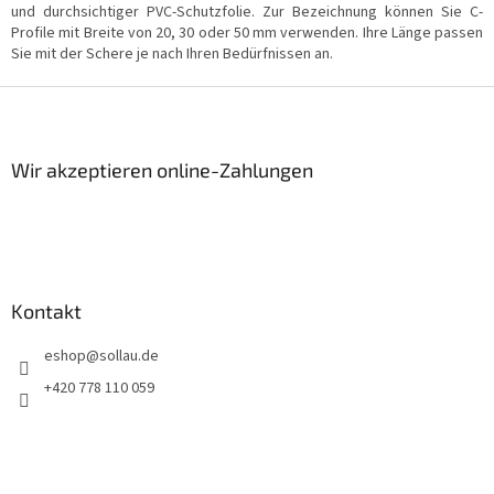
u
und durchsichtiger PVC-Schutzfolie. Zur Bezeichnung können Sie C-
e
Profile mit Breite von 20, 30 oder 50 mm verwenden. Ihre Länge passen
r
Sie mit der Schere je nach Ihren Bedürfnissen an.
e
l
F
e
u
m
ß
e
z
Wir akzeptieren online-Zahlungen
n
e
t
i
e
d
l
e
e
r
L
Kontakt
i
s
eshop
@
sollau.de
t
e
+420 778 110 059