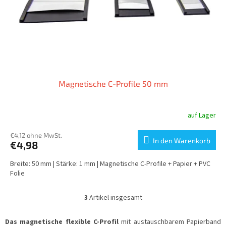
Magnetische C-Profile 50 mm
auf Lager
€4,12 ohne MwSt.
In den Warenkorb
€4,98
Breite: 50 mm | Stärke: 1 mm | Magnetische C-Profile + Papier + PVC
Folie
3
Artikel insgesamt
S
t
e
Das magnetische flexible C-Profil
mit austauschbarem Papierband