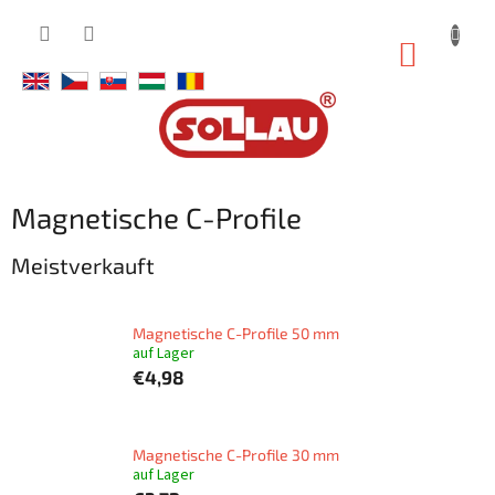
Zum
Inhalt
WARE
springen
Magnetische C-Profile
Meistverkauft
Magnetische C-Profile 50 mm
auf Lager
€4,98
Magnetische C-Profile 30 mm
auf Lager