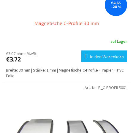
€4,65
–20 %
Magnetische C-Profile 30 mm
auf Lager
Die
durchschnittliche
Produktbewertung
€3,07 ohne MwSt.
In den Warenkorb
€3,72
ist
4,5
Breite: 30 mm | Stärke: 1 mm | Magnetische C-Profile + Papier + PVC
von
Folie
5
Sternen.
Art.-Nr.:
P_C-PROFIL50X1