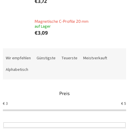
€3,72
Magnetische C-Profile 20 mm
auf Lager
€3,09
P
r
Wir empfehlen
Günstigste
Teuerste
Meistverkauft
o
d
Alphabetisch
u
k
t
Preis
s
o
€
3
€
5
r
t
i
e