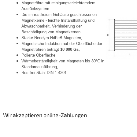
Magnetröhre mit reinigungserleichterndem
Ausrücksystem
Die im rostfreiem Gehäuse geschlossenen
Magnetkerne - leichte Instandhaltung und
Abwaschbarkeit, Verhinderung der
Beschädigung von Magnetkernen
Starke Neodym-NdFeB-Magneten,
Magnetische Induktion auf der Oberfläche der
Magnetröhren beträgt
10 000 Gs,
Polierte Oberfläche,
Wärmebeständigkeit von Magneten bis 80°C in
Standardausführung,
Rostfrei-Stahl DIN 1.4301.
F
u
ß
z
Wir akzeptieren online-Zahlungen
e
i
l