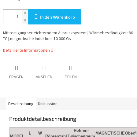
In den Warenkorb
Mit reinigungserleichterndem Ausrücksystem | Wärmebeständigkeit 80
°C | magnetische Induktion: 10 000 Gs
Detaillierte Informationen
FRAGEN
ANSEHEN
TEILEN
Beschreibung
Diskussion
Produktdetailbeschreibung
Röhren-
L
W
MAGNETISCHE
Oberf
MODEL
Röhrenzahl
Zwischenraum