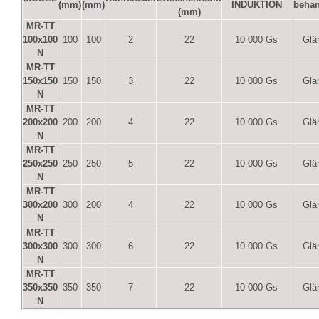
(mm)
(mm)
INDUKTION
beha
(mm)
MR-TT
100x100
100
100
2
22
10 000 Gs
Glä
N
MR-TT
150x150
150
150
3
22
10 000 Gs
Glä
N
MR-TT
200x200
200
200
4
22
10 000 Gs
Glä
N
MR-TT
250x250
250
250
5
22
10 000 Gs
Glä
N
MR-TT
300x200
300
200
4
22
10 000 Gs
Glä
N
MR-TT
300x300
300
300
6
22
10 000 Gs
Glä
N
MR-TT
350x350
350
350
7
22
10 000 Gs
Glä
N