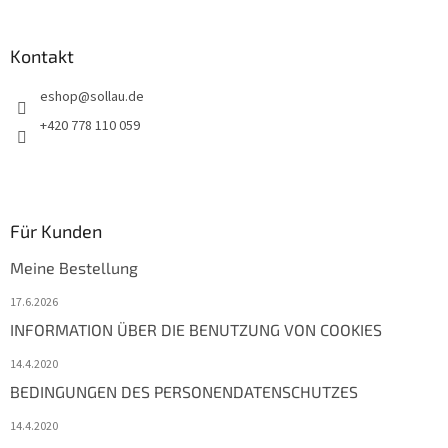
e
Kontakt
eshop
@
sollau.de
+420 778 110 059
Für Kunden
Meine Bestellung
17.6.2026
INFORMATION ÜBER DIE BENUTZUNG VON COOKIES
14.4.2020
BEDINGUNGEN DES PERSONENDATENSCHUTZES
14.4.2020