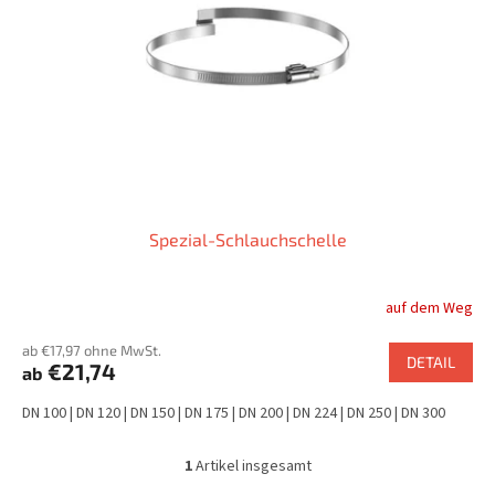
e
r
P
r
o
d
u
k
t
Spezial-Schlauchschelle
e
auf dem Weg
ab €17,97 ohne MwSt.
DETAIL
€21,74
ab
DN 100 | DN 120 | DN 150 | DN 175 | DN 200 | DN 224 | DN 250 | DN 300
1
Artikel insgesamt
S