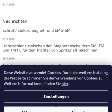
24.3.2020
Nachrichten
Schrott-Elektromagnet rund EMG-SM
24.6.2026
Unterschiede zwischen den Magnetabscheidern SM, TM
und TM FL für den Trichter von Spritzgießmaschinen
26.5.2026
Schalungsmagnete: eine schnelle, präzise und
zuverlässige Lösung für die Fertigteilfertigung
Diese Website verwendet Cookies. Durch die weitere Nutzung
der Webseite stimmen Sie der Verwendung von Cookies zu.
17.4.2026
Weitere Informationen finden Sie
hier
.
Einstellungen
Erstellt von Shoptet