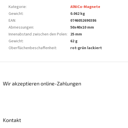
Kategorie
:
AlNiCo-Magnete
Gewicht
:
0.062 kg
EAN
:
0746052690386
Abmessungen
:
50x40x10 mm
Innenabstand zwischen den Polen
:
25 mm
Gewicht
:
62 g
Oberflächenbeschaffenheit
:
rot-grün lackiert
F
u
ß
z
Wir akzeptieren online-Zahlungen
e
i
l
e
Kontakt