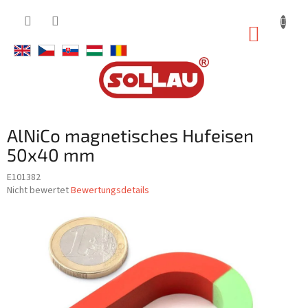
Zum
Inhalt
WARE
springen
AlNiCo magnetisches Hufeisen
50x40 mm
E101382
Die
Nicht bewertet
Bewertungsdetails
durchschnittliche
Produktbewertung
ist
0,0
von
5
Sternen.