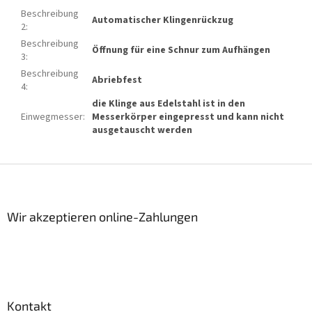
Beschreibung
Automatischer Klingenrückzug
2
:
Beschreibung
Öffnung für eine Schnur zum Aufhängen
3
:
Beschreibung
Abriebfest
4
:
die Klinge aus Edelstahl ist in den
Einwegmesser
:
Messerkörper eingepresst und kann nicht
ausgetauscht werden
F
u
ß
z
Wir akzeptieren online-Zahlungen
e
i
l
e
Kontakt