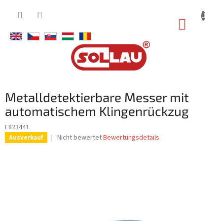
Zum
Inhalt
WARE
springen
Metalldetektierbare Messer mit
automatischem Klingenrückzug
E823441
Die
Nicht bewertet
Bewertungsdetails
Ausverkauf
durchschnittliche
Produktbewertung
ist
0,0
von
5
Sternen.