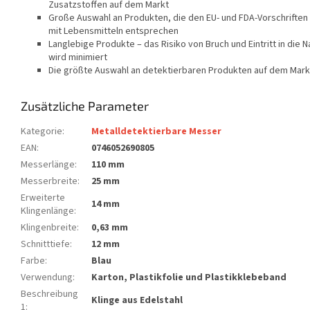
Zusatzstoffen auf dem Markt
Große Auswahl an Produkten, die den EU- und FDA-Vorschriften
mit Lebensmitteln entsprechen
Langlebige Produkte – das Risiko von Bruch und Eintritt in die 
wird minimiert
Die größte Auswahl an detektierbaren Produkten auf dem Mark
Zusätzliche Parameter
Kategorie
:
Metalldetektierbare Messer
EAN
:
0746052690805
Messerlänge
:
110 mm
Messerbreite
:
25 mm
Erweiterte
14 mm
Klingenlänge
:
Klingenbreite
:
0,63 mm
Schnitttiefe
:
12 mm
Farbe
:
Blau
Verwendung
:
Karton, Plastikfolie und Plastikklebeband
Beschreibung
Klinge aus Edelstahl
1
: