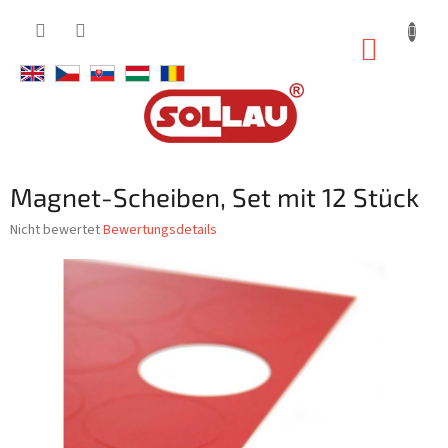
Zum
Inhalt
WARE
springen
Magnet-Scheiben, Set mit 12 Stück
Die
Nicht bewertet
Bewertungsdetails
durchschnittliche
Produktbewertung
ist
0,0
von
5
Sternen.