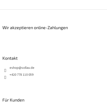
F
u
ß
z
Wir akzeptieren online-Zahlungen
e
i
l
e
Kontakt
eshop
@
sollau.de
+420 778 110 059
Für Kunden