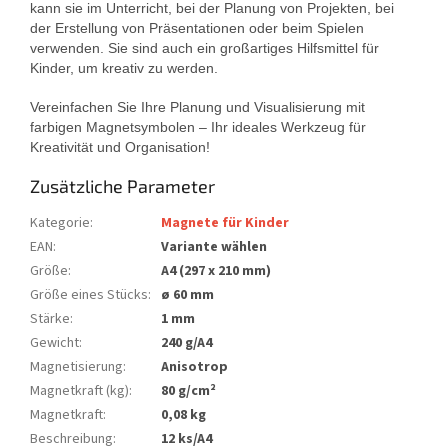
kann sie im Unterricht, bei der Planung von Projekten, bei
der Erstellung von Präsentationen oder beim Spielen
verwenden. Sie sind auch ein großartiges Hilfsmittel für
Kinder, um kreativ zu werden.
Vereinfachen Sie Ihre Planung und Visualisierung mit
farbigen Magnetsymbolen – Ihr ideales Werkzeug für
Kreativität und Organisation!
Zusätzliche Parameter
Kategorie
:
Magnete für Kinder
EAN
:
Variante wählen
Größe
:
A4 (297 x 210 mm)
Größe eines Stücks
:
ø 60 mm
Stärke
:
1 mm
Gewicht
:
240 g/A4
Magnetisierung
:
Anisotrop
Magnetkraft (kg)
:
80 g/cm²
Magnetkraft
:
0,08 kg
Beschreibung
:
12 ks/A4