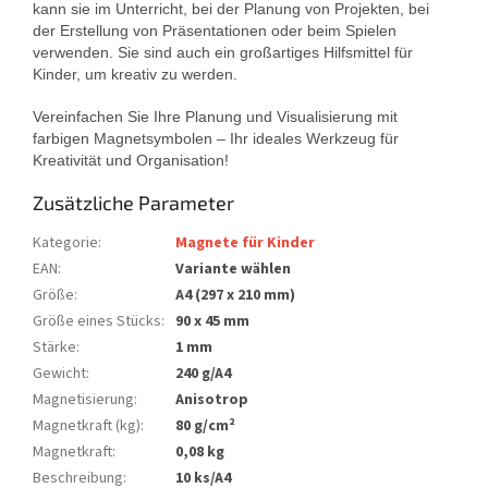
kann sie im Unterricht, bei der Planung von Projekten, bei
der Erstellung von Präsentationen oder beim Spielen
verwenden. Sie sind auch ein großartiges Hilfsmittel für
Kinder, um kreativ zu werden.
Vereinfachen Sie Ihre Planung und Visualisierung mit
farbigen Magnetsymbolen – Ihr ideales Werkzeug für
Kreativität und Organisation!
Zusätzliche Parameter
Kategorie
:
Magnete für Kinder
EAN
:
Variante wählen
Größe
:
A4 (297 x 210 mm)
Größe eines Stücks
:
90 x 45 mm
Stärke
:
1 mm
Gewicht
:
240 g/A4
Magnetisierung
:
Anisotrop
Magnetkraft (kg)
:
80 g/cm²
Magnetkraft
:
0,08 kg
Beschreibung
:
10 ks/A4