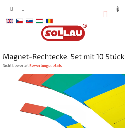
Zum
Inhalt
WARE
springen
Magnet-Rechtecke, Set mit 10 Stück
Die
Nicht bewertet
Bewertungsdetails
durchschnittliche
Produktbewertung
ist
0,0
von
5
Sternen.