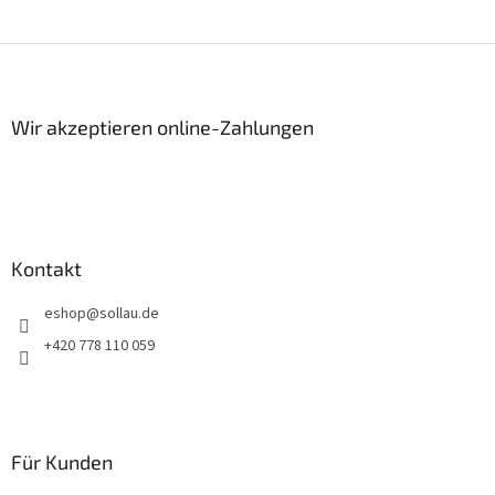
F
u
ß
z
Wir akzeptieren online-Zahlungen
e
i
l
e
Kontakt
eshop
@
sollau.de
+420 778 110 059
Für Kunden