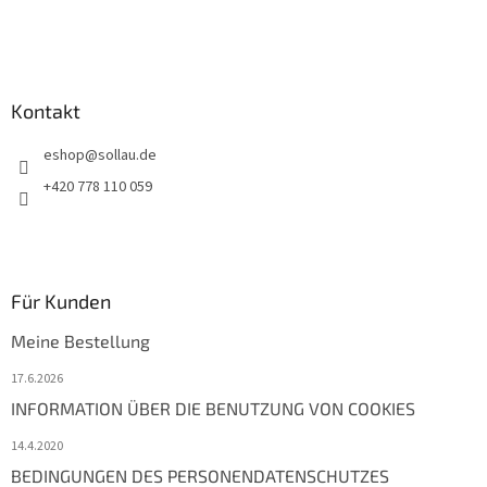
i
l
e
Kontakt
eshop
@
sollau.de
+420 778 110 059
Für Kunden
Meine Bestellung
17.6.2026
INFORMATION ÜBER DIE BENUTZUNG VON COOKIES
14.4.2020
BEDINGUNGEN DES PERSONENDATENSCHUTZES