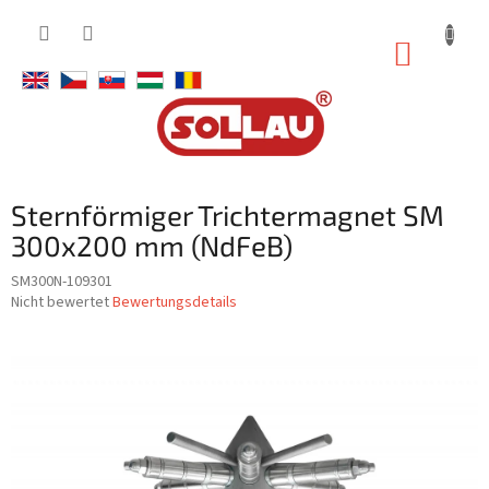
Zum
Inhalt
WARE
springen
Sternförmiger Trichtermagnet SM
300x200 mm (NdFeB)
SM300N-109301
Die
Nicht bewertet
Bewertungsdetails
durchschnittliche
Produktbewertung
ist
0,0
von
5
Sternen.