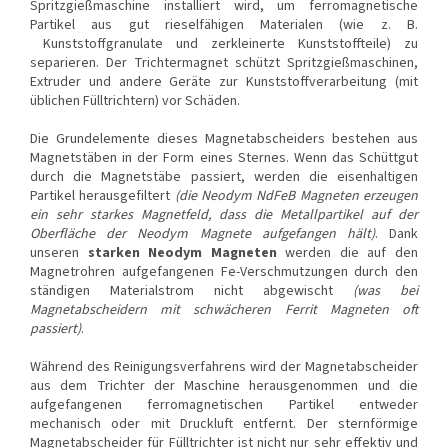
Spritzgießmaschine installiert wird, um ferromagnetische
Partikel aus gut rieselfähigen Materialen (wie z. B.
Kunststoffgranulate und zerkleinerte Kunststoffteile) zu
separieren. Der Trichtermagnet schützt Spritzgießmaschinen,
Extruder und andere Geräte zur Kunststoffverarbeitung (mit
üblichen Fülltrichtern) vor Schäden.
Die Grundelemente dieses Magnetabscheiders bestehen aus
Magnetstäben in der Form eines Sternes. Wenn das Schüttgut
durch die Magnetstäbe passiert, werden die eisenhaltigen
Partikel herausgefiltert
(die Neodym NdFeB Magneten erzeugen
ein sehr starkes Magnetfeld, dass die Metallpartikel auf der
Oberfläche der Neodym Magnete aufgefangen hält)
. Dank
unseren
starken Neodym Magneten
werden die auf den
Magnetrohren aufgefangenen Fe-Verschmutzungen durch den
ständigen Materialstrom nicht abgewischt
(was bei
Magnetabscheidern mit schwächeren Ferrit Magneten oft
passiert)
.
Während des Reinigungsverfahrens wird der Magnetabscheider
aus dem Trichter der Maschine herausgenommen und die
aufgefangenen ferromagnetischen Partikel entweder
mechanisch oder mit Druckluft entfernt. Der sternförmige
Magnetabscheider für Fülltrichter ist nicht nur sehr effektiv und