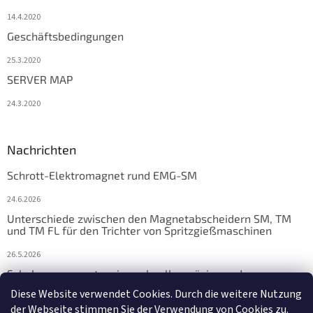
14.4.2020
Geschäftsbedingungen
25.3.2020
SERVER MAP
24.3.2020
Nachrichten
Schrott-Elektromagnet rund EMG-SM
24.6.2026
Unterschiede zwischen den Magnetabscheidern SM, TM
und TM FL für den Trichter von Spritzgießmaschinen
26.5.2026
Schalungsmagnete: eine schnelle, präzise und
zuverlässige Lösung für die Fertigteilfertigung
Diese Website verwendet Cookies. Durch die weitere Nutzung
der Webseite stimmen Sie der Verwendung von Cookies zu.
17.4.2026