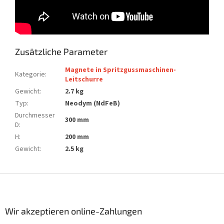
Zusätzliche Parameter
Magnete in Spritzgussmaschinen-
Kategorie
:
Leitschurre
Gewicht
:
2.7 kg
Typ
:
Neodym (NdFeB)
Durchmesser
300 mm
D
:
H
:
200 mm
Gewicht
:
2.5 kg
F
u
ß
z
Wir akzeptieren online-Zahlungen
e