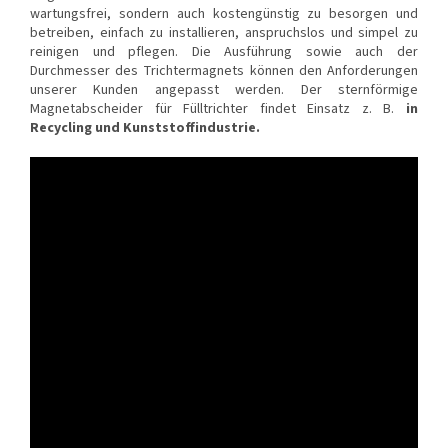
wartungsfrei, sondern auch kostengünstig zu besorgen und
betreiben, einfach zu installieren, anspruchslos und simpel zu
reinigen und pflegen. Die Ausführung sowie auch der
Durchmesser des Trichtermagnets können den Anforderungen
unserer Kunden angepasst werden. Der sternförmige
Magnetabscheider für Fülltrichter findet Einsatz z. B.
in
Recycling und Kunststoffindustrie.