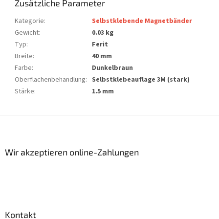
Zusätzliche Parameter
Kategorie
:
Selbstklebende Magnetbänder
Gewicht
:
0.03 kg
Typ
:
Ferit
Breite
:
40 mm
Farbe
:
Dunkelbraun
Oberflächenbehandlung
:
Selbstklebeauflage 3M (stark)
Stärke
:
1.5 mm
F
u
ß
z
Wir akzeptieren online-Zahlungen
e
i
l
e
Kontakt