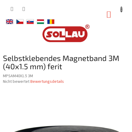
Zum
Inhalt
WARE
springen
Selbstklebendes Magnetband 3M
(40x1.5 mm) ferit
MPSAM40X1.5 3M
Die
Nicht bewertet
Bewertungsdetails
durchschnittliche
Produktbewertung
ist
0,0
von
5
Sternen.