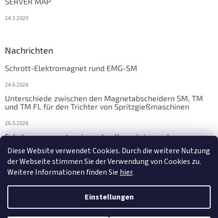
SERVER MAP
24.3.2020
Nachrichten
Schrott-Elektromagnet rund EMG-SM
24.6.2026
Unterschiede zwischen den Magnetabscheidern SM, TM
und TM FL für den Trichter von Spritzgießmaschinen
26.5.2026
Schalungsmagnete: eine schnelle, präzise und
zuverlässige Lösung für die Fertigteilfertigung
Diese Website verwendet Cookies. Durch die weitere Nutzung
der Webseite stimmen Sie der Verwendung von Cookies zu.
17.4.2026
Weitere Informationen finden Sie
hier
.
Einstellungen
Erstellt von Shoptet