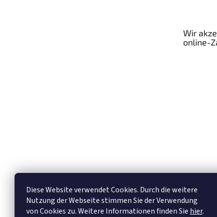
ß
z
e
Wir akze
i
online-
l
e
Diese Website verwendet Cookies. Durch die weitere
Nutzung der Webseite stimmen Sie der Verwendung
von Cookies zu. Weitere Informationen finden Sie
hier
.