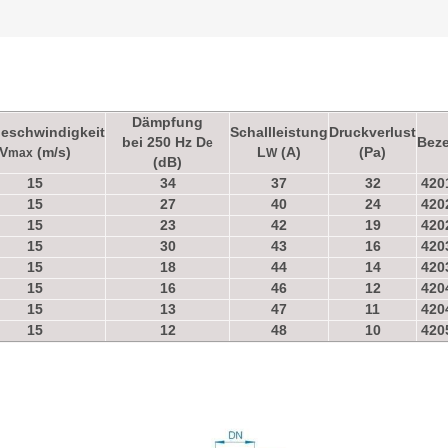
Dämpfung
geschwindigkeit
Schallleistung
Druckverlust
bei 250 Hz D
Bez
e
V
(m/s)
L
(A)
(Pa)
max
W
(dB)
15
34
37
32
420
15
27
40
24
420
15
23
42
19
420
15
30
43
16
420
15
18
44
14
420
15
16
46
12
420
15
13
47
11
420
15
12
48
10
420