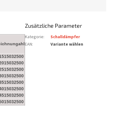
Zusätzliche Parameter
Kategorie
:
Schalldämpfer
eichnungahl
EAN
:
Variante wählen
1515032500
2015032500
2515032500
3015032500
3515032500
4015032500
4515032500
5015032500