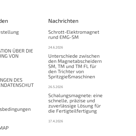
den
Nachrichten
stellung
Schrott-Elektromagnet
rund EMG-SM
24.6.2026
TION ÜBER DIE
UNG VON
Unterschiede zwischen
den Magnetabscheidern
SM, TM und TM FL für
den Trichter von
Spritzgießmaschinen
NGEN DES
ENDATENSCHUT
26.5.2026
Schalungsmagnete: eine
schnelle, präzise und
zuverlässige Lösung für
tsbedingungen
die Fertigteilfertigung
17.4.2026
MAP