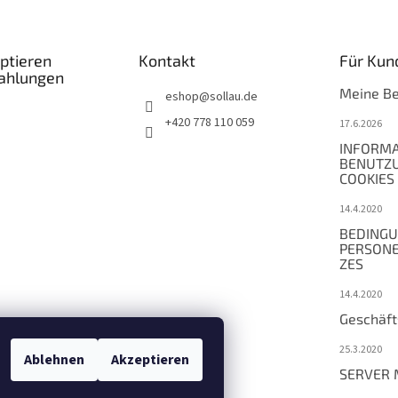
ptieren
Kontakt
Für Kun
Zahlungen
Meine Be
eshop
@
sollau.de
+420 778 110 059
17.6.2026
INFORMA
BENUTZ
COOKIES
14.4.2020
BEDINGU
PERSON
ZES
14.4.2020
Geschäf
25.3.2020
Ablehnen
Akzeptieren
SERVER 