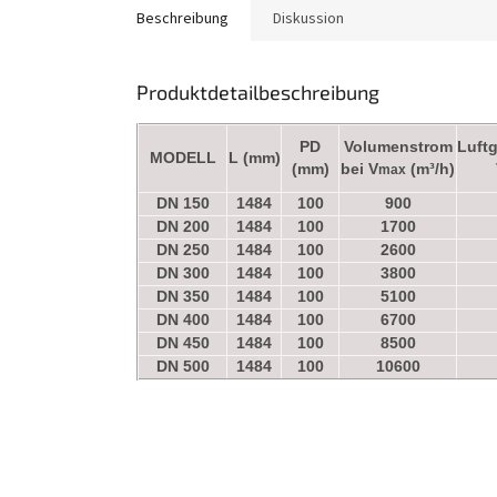
Beschreibung
Diskussion
Produktdetailbeschreibung
PD
Volumenstrom
Luft
MODELL
L (mm)
(mm)
bei V
(m³/h)
max
DN 150
1484
100
900
DN 200
1484
100
1700
DN 250
1484
100
2600
DN 300
1484
100
3800
DN 350
1484
100
5100
DN 400
1484
100
6700
DN 450
1484
100
8500
DN 500
1484
100
10600