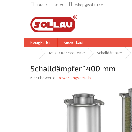
Zum
+420 778 110 059
eshop@sollau.de
Inhalt
springen
Neuigkeiten
Ausverkauf
Startseite
JACOB Rohrsysteme
Schalldämpfer
Schalldämpfer 1400 mm
Die
Nicht bewertet
Bewertungsdetails
durchschnittliche
Produktbewertung
ist
0,0
von
5
Sternen.