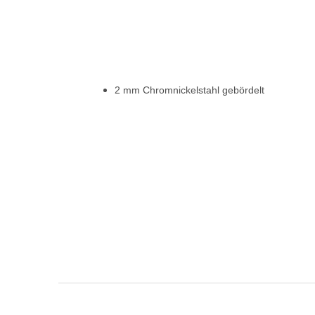
2 mm Chromnickelstahl gebördelt
F
u