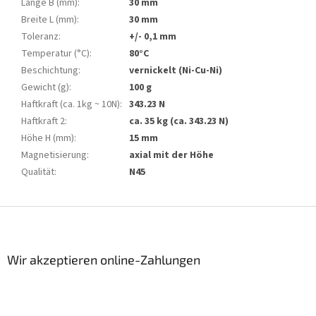
Länge B (mm)
:
30 mm
Breite L (mm)
:
30 mm
Toleranz
:
+/- 0,1 mm
Temperatur (°C)
:
80°C
Beschichtung
:
vernickelt (Ni-Cu-Ni)
Gewicht (g)
:
100 g
Haftkraft (ca. 1kg ~ 10N)
:
343.23 N
Haftkraft 2
:
ca. 35 kg (ca. 343.23 N)
Höhe H (mm)
:
15 mm
Magnetisierung
:
axial mit der Höhe
Qualität
:
N45
F
u
ß
z
Wir akzeptieren online-Zahlungen
e
i
l