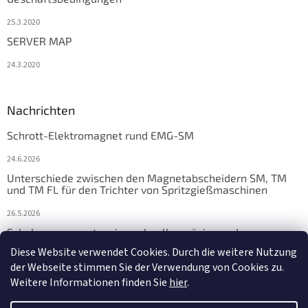
25.3.2020
SERVER MAP
24.3.2020
Nachrichten
Schrott-Elektromagnet rund EMG-SM
24.6.2026
Unterschiede zwischen den Magnetabscheidern SM, TM
und TM FL für den Trichter von Spritzgießmaschinen
26.5.2026
Schalungsmagnete: eine schnelle, präzise und
zuverlässige Lösung für die Fertigteilfertigung
Diese Website verwendet Cookies. Durch die weitere Nutzung
der Webseite stimmen Sie der Verwendung von Cookies zu.
17.4.2026
Weitere Informationen finden Sie
hier
.