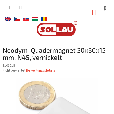
Zum
Inhalt
WARE
springen
Neodym-Quadermagnet 30x30x15
mm, N45, vernickelt
E101218
Die
Nicht bewertet
Bewertungsdetails
durchschnittliche
Produktbewertung
ist
0,0
von
5
Sternen.