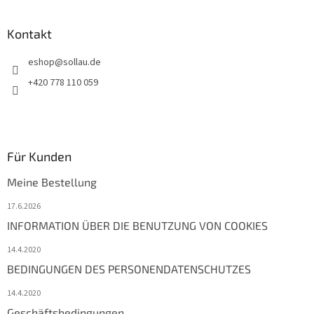
e
Kontakt
eshop
@
sollau.de
+420 778 110 059
Für Kunden
Meine Bestellung
17.6.2026
INFORMATION ÜBER DIE BENUTZUNG VON COOKIES
14.4.2020
BEDINGUNGEN DES PERSONENDATENSCHUTZES
14.4.2020
Geschäftsbedingungen