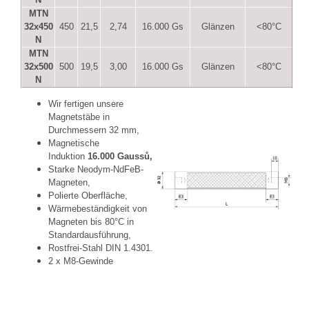
MTN
32x450
450
21,5
2,74
16.000 Gs
Glänzen
<80°C
N
MTN
32x500
500
19,5
3,00
16.000 Gs
Glänzen
<80°C
N
Wir fertigen unsere
Magnetstäbe in
Durchmessern 32 mm,
Magnetische
Induktion
16.000 Gaussů,
Starke Neodym-NdFeB-
Magneten,
Polierte Oberfläche,
Wärmebeständigkeit von
Magneten bis 80°C in
Standardausführung,
Rostfrei-Stahl DIN 1.4301.
2 x M8-Gewinde