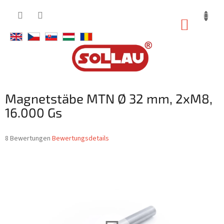
Zum
Inhalt
WARE
springen
Magnetstäbe MTN Ø 32 mm, 2xM8,
16.000 Gs
Die
8 Bewertungen
Bewertungsdetails
durchschnittliche
Produktbewertung
ist
3,0
von
5
Sternen.