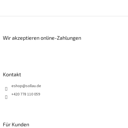
F
u
ß
z
Wir akzeptieren online-Zahlungen
e
i
l
e
Kontakt
eshop
@
sollau.de
+420 778 110 059
Für Kunden