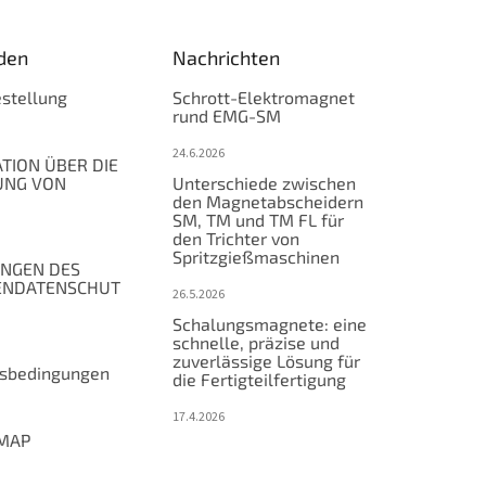
den
Nachrichten
stellung
Schrott-Elektromagnet
rund EMG-SM
24.6.2026
TION ÜBER DIE
UNG VON
Unterschiede zwischen
den Magnetabscheidern
SM, TM und TM FL für
den Trichter von
Spritzgießmaschinen
NGEN DES
ENDATENSCHUT
26.5.2026
Schalungsmagnete: eine
schnelle, präzise und
zuverlässige Lösung für
tsbedingungen
die Fertigteilfertigung
17.4.2026
MAP