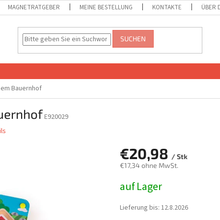
MAGNETRATGEBER
MEINE BESTELLUNG
KONTAKTE
ÜBER 
SUCHEN
 dem Bauernhof
uernhof
E920029
ls
€20,98
/ Stk
€17,34 ohne MwSt.
Verkaufspreis:
auf Lager
Lieferung bis:
12.8.2026