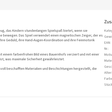
Zus
eug, das Kindern stundenlangen Spielspaß bietet, wenn sie
Kate
isse bewegen. Das Spiel verwendet einen magnetischen Zeiger, der es
Gewi
 ihre Geduld, ihre Hand-Augen-Koordination und ihre Feinmotorik
EAN
:
Nr.
:
it einem farbenfrohen Bild eines Bauernhofs verziert und mit einer
Moti
ist, was maximale Sicherheit gewährleistet.
Mater
Gesc
oll beschafften Materialien und Beschichtungen hergestellt, die
Alter
Farb
Stüc