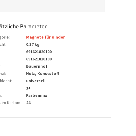
ätzliche Parameter
gorie
:
Magnete für Kinder
cht
:
0.37 kg
691621820100
691621820100
v
:
Bauernhof
ial
:
Holz, Kunststoff
hlecht
:
universell
:
3+
e
:
Farbenmix
k im Karton
:
24