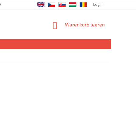
DIE GESELLSCHAFT
Login
WARENKORB
Warenkorb leeren