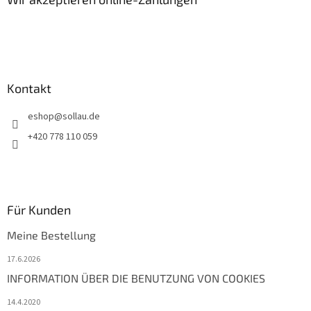
e
i
l
e
Kontakt
eshop
@
sollau.de
+420 778 110 059
Für Kunden
Meine Bestellung
17.6.2026
INFORMATION ÜBER DIE BENUTZUNG VON COOKIES
14.4.2020