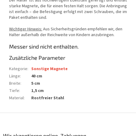
Der Halter ist aus hochwertigem Edelstahl gefertigt und enthält
starke Magnete, die für einen festen Halt sorgen. Die Anbringung
ist einfach – die Befestigung erfolgt mit zwei Schrauben, die im
Paket enthalten sind.
Wichtiger Hinweis:
Aus Sicherheitsgründen empfehlen wir, den
Halter außerhalb der Reichweite von Kindern anzubringen.
Messer sind nicht enthalten.
Zusätzliche Parameter
Kategorie
:
Sonstige Magnete
Länge
:
40 cm
Breite
:
5 cm
Tiefe
:
1,5 cm
Material
:
Rostfreier Stahl
F
u
ß
z
Wir akzeptieren online-Zahlungen