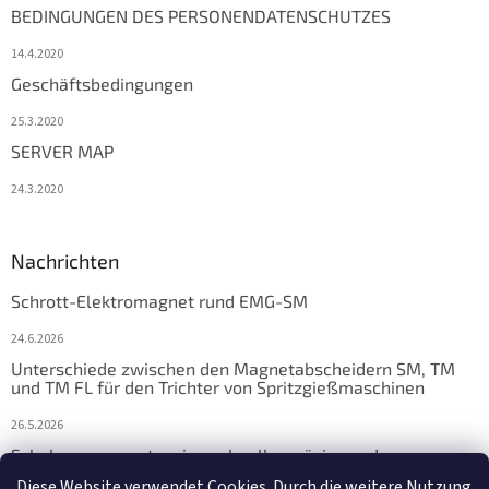
BEDINGUNGEN DES PERSONENDATENSCHUTZES
14.4.2020
Geschäftsbedingungen
25.3.2020
SERVER MAP
24.3.2020
Nachrichten
Schrott-Elektromagnet rund EMG-SM
24.6.2026
Unterschiede zwischen den Magnetabscheidern SM, TM
und TM FL für den Trichter von Spritzgießmaschinen
26.5.2026
Schalungsmagnete: eine schnelle, präzise und
zuverlässige Lösung für die Fertigteilfertigung
Diese Website verwendet Cookies. Durch die weitere Nutzung