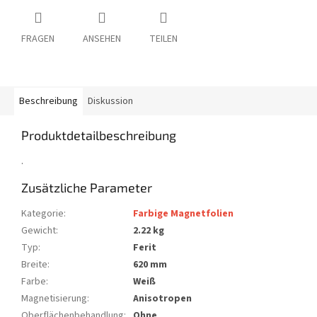
FRAGEN
ANSEHEN
TEILEN
Beschreibung
Diskussion
Produktdetailbeschreibung
.
Zusätzliche Parameter
Kategorie
:
Farbige Magnetfolien
Gewicht
:
2.22 kg
Typ
:
Ferit
Breite
:
620 mm
Farbe
:
Weiß
Magnetisierung
:
Anisotropen
Oberflächenbehandlung
:
Ohne