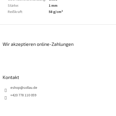
Stärke
:
1 mm
Reißkraft
:
58 g/cm²
F
u
ß
z
Wir akzeptieren online-Zahlungen
e
i
l
e
Kontakt
eshop
@
sollau.de
+420 778 110 059