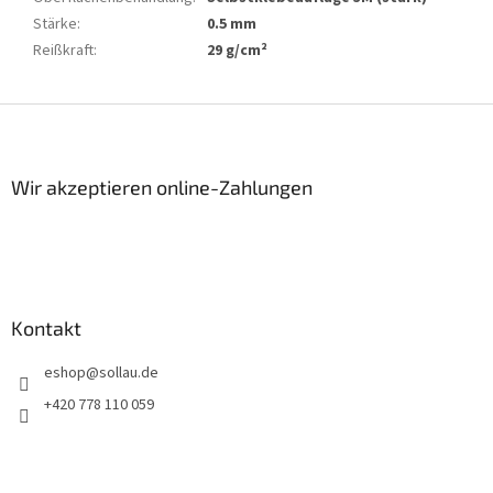
Stärke
:
0.5 mm
Reißkraft
:
29 g/cm²
F
u
ß
z
Wir akzeptieren online-Zahlungen
e
i
l
e
Kontakt
eshop
@
sollau.de
+420 778 110 059