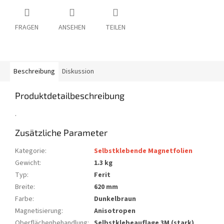
FRAGEN
ANSEHEN
TEILEN
Beschreibung
Diskussion
Produktdetailbeschreibung
.
Zusätzliche Parameter
Kategorie
:
Selbstklebende Magnetfolien
Gewicht
:
1.3 kg
Typ
:
Ferit
Breite
:
620 mm
Farbe
:
Dunkelbraun
Magnetisierung
:
Anisotropen
Oberflächenbehandlung
:
Selbstklebeauflage 3M (stark)