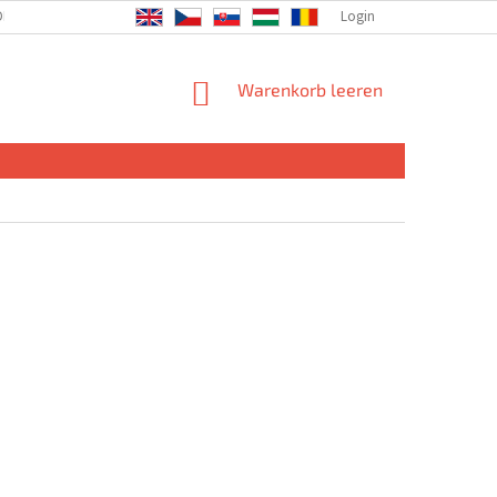
DIE GESELLSCHAFT
Login
WARENKORB
Warenkorb leeren