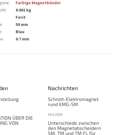
gorie
:
Farbige Magnetbänder
cht
:
0.001 kg
Ferit
e
:
50 mm
e
:
Blau
ke
:
0.7 mm
den
Nachrichten
stellung
Schrott-Elektromagnet
rund EMG-SM
24.6.2026
TION ÜBER DIE
UNG VON
Unterschiede zwischen
den Magnetabscheidern
SM, TM und TM FL für