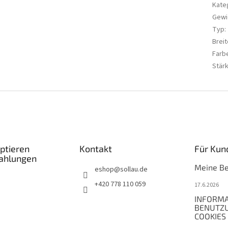
Kate
Gewi
Typ
:
Breit
Farb
Stär
ptieren
Kontakt
Für Kun
Zahlungen
Meine Be
eshop
@
sollau.de
+420 778 110 059
17.6.2026
INFORMA
BENUTZ
COOKIES