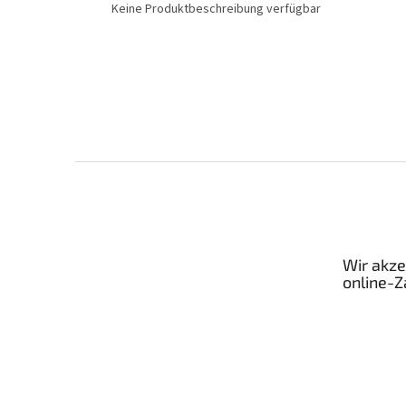
Keine Produktbeschreibung verfügbar
F
u
ß
z
e
Wir akze
i
online-
l
e