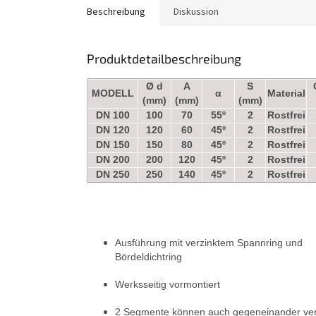
Beschreibung
Diskussion
Produktdetailbeschreibung
Ø d
A
S
MODELL
α
Material
(mm)
(mm)
(mm)
DN 100
100
70
55º
2
Rostfrei
DN 120
120
60
45º
2
Rostfrei
DN 150
150
80
45º
2
Rostfrei
DN 200
200
120
45º
2
Rostfrei
DN 250
250
140
45º
2
Rostfrei
Ausführung mit verzinktem Spannring und
Bördeldichtring
Werksseitig vormontiert
2 Segmente können auch gegeneinander ver