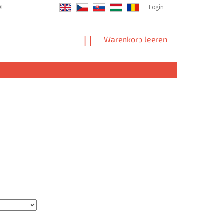
DIE GESELLSCHAFT
Login
WARENKORB
Warenkorb leeren