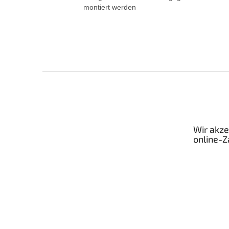
montiert werden
F
u
ß
z
e
Wir akze
i
online-
l
e