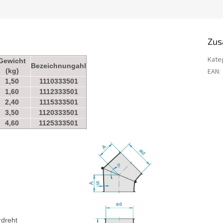
Zus
Kate
Gewicht
Bezeichnungahl
(kg)
EAN
:
1,50
1110333501
1,60
1112333501
2,40
1115333501
3,50
1120333501
4,60
1125333501
dreht