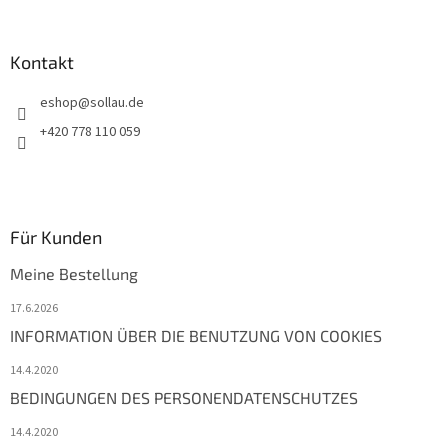
l
e
Kontakt
eshop
@
sollau.de
+420 778 110 059
Für Kunden
Meine Bestellung
17.6.2026
INFORMATION ÜBER DIE BENUTZUNG VON COOKIES
14.4.2020
BEDINGUNGEN DES PERSONENDATENSCHUTZES
14.4.2020