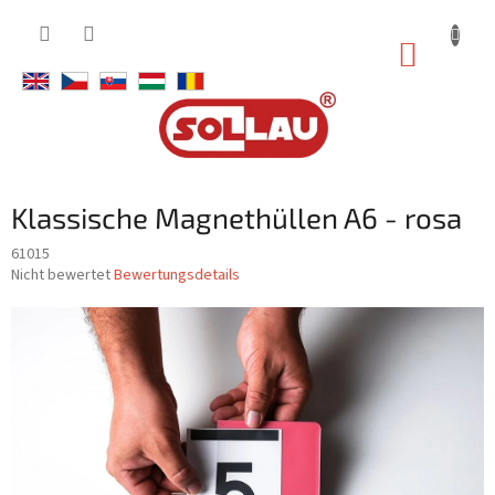
Zum
Inhalt
WARE
springen
Klassische Magnethüllen A6 - rosa
61015
Die
Nicht bewertet
Bewertungsdetails
durchschnittliche
Produktbewertung
ist
0,0
von
5
Sternen.