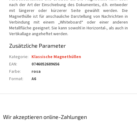
nach der Art der Einschiebung des Dokumentes, d.h. entweder
mit längerer oder kürzerer Seite gewählt werden. Die
Magnethülle ist für anschauliche Darstellung von Nachrichten in
Verbindung mit einem „Whiteboard“ oder einer anderen
Metallfläche geeignet. Sie kann sowohl in Horizontal-, als auch in
Vertikallage angeheftet werden.
Zusätzliche Parameter
Kategorie
:
Klassische Magnethüllen
EAN
:
0746052689656
Farbe
:
rosa
Format
:
A6
F
u
ß
z
Wir akzeptieren online-Zahlungen
e
i