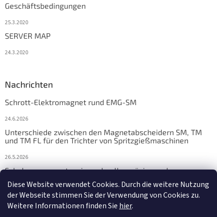
Geschäftsbedingungen
25.3.2020
SERVER MAP
24.3.2020
Nachrichten
Schrott-Elektromagnet rund EMG-SM
24.6.2026
Unterschiede zwischen den Magnetabscheidern SM, TM
und TM FL für den Trichter von Spritzgießmaschinen
26.5.2026
Schalungsmagnete: eine schnelle, präzise und
zuverlässige Lösung für die Fertigteilfertigung
Diese Website verwendet Cookies. Durch die weitere Nutzung
der Webseite stimmen Sie der Verwendung von Cookies zu.
17.4.2026
Weitere Informationen finden Sie
hier
.