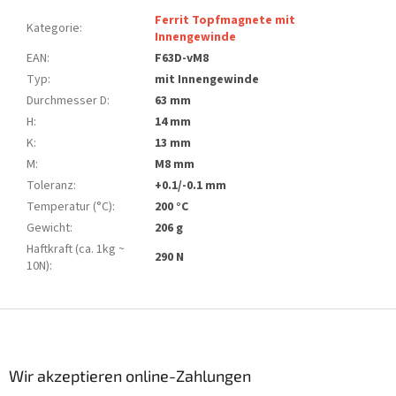
Ferrit Topfmagnete mit
Kategorie
:
Innengewinde
EAN
:
F63D-vM8
Typ
:
mit Innengewinde
Durchmesser D
:
63 mm
H
:
14 mm
K
:
13 mm
M
:
M8 mm
Toleranz
:
+0.1/-0.1 mm
Temperatur (°C)
:
200 °C
Gewicht
:
206 g
Haftkraft (ca. 1kg ~
290 N
10N)
:
F
u
ß
z
Wir akzeptieren online-Zahlungen
e