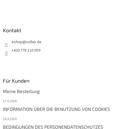
i
l
e
Kontakt
eshop
@
sollau.de
+420 778 110 059
Für Kunden
Meine Bestellung
17.6.2026
INFORMATION ÜBER DIE BENUTZUNG VON COOKIES
14.4.2020
BEDINGUNGEN DES PERSONENDATENSCHUTZES