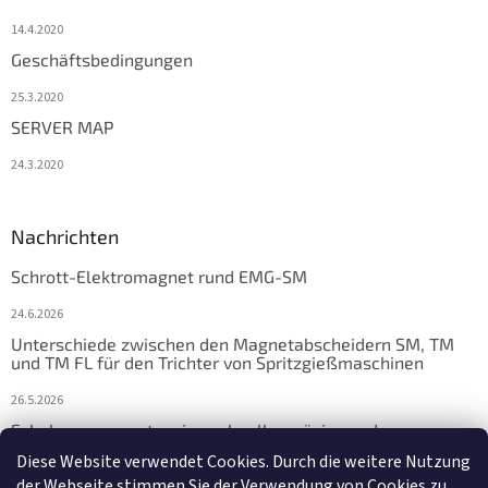
14.4.2020
Geschäftsbedingungen
25.3.2020
SERVER MAP
24.3.2020
Nachrichten
Schrott-Elektromagnet rund EMG-SM
24.6.2026
Unterschiede zwischen den Magnetabscheidern SM, TM
und TM FL für den Trichter von Spritzgießmaschinen
26.5.2026
Schalungsmagnete: eine schnelle, präzise und
zuverlässige Lösung für die Fertigteilfertigung
Diese Website verwendet Cookies. Durch die weitere Nutzung
der Webseite stimmen Sie der Verwendung von Cookies zu.
17.4.2026