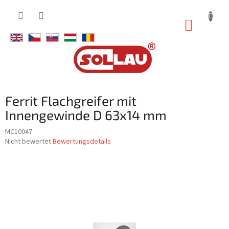
Zum
Inhalt
WARE
springen
Ferrit Flachgreifer mit
Innengewinde D 63x14 mm
MC10047
Die
Nicht bewertet
Bewertungsdetails
durchschnittliche
Produktbewertung
ist
0,0
von
5
Sternen.