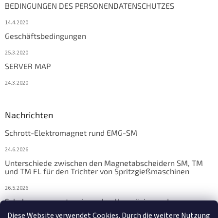
BEDINGUNGEN DES PERSONENDATENSCHUTZES
14.4.2020
Geschäftsbedingungen
25.3.2020
SERVER MAP
24.3.2020
Nachrichten
Schrott-Elektromagnet rund EMG-SM
24.6.2026
Unterschiede zwischen den Magnetabscheidern SM, TM
und TM FL für den Trichter von Spritzgießmaschinen
26.5.2026
Schalungsmagnete: eine schnelle, präzise und
zuverlässige Lösung für die Fertigteilfertigung
Diese Website verwendet Cookies. Durch die weitere Nutzung