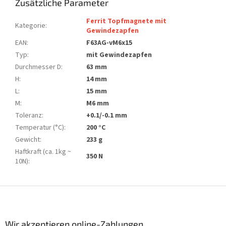
Zusätzliche Parameter
Ferrit Topfmagnete mit
Kategorie
:
Gewindezapfen
EAN
:
F63AG-vM6x15
Typ
:
mit Gewindezapfen
Durchmesser D
:
63 mm
H
:
14 mm
L
:
15 mm
M
:
M6 mm
Toleranz
:
+0.1/-0.1 mm
Temperatur (°C)
:
200 °C
Gewicht
:
233 g
Haftkraft (ca. 1kg ~
350 N
10N)
:
F
u
ß
z
Wir akzeptieren online-Zahlungen