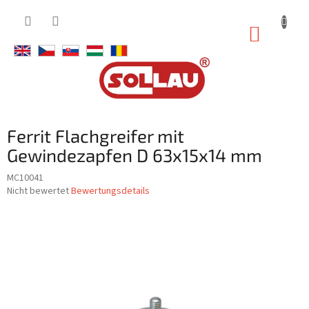
Zum
Inhalt
WARE
springen
Ferrit Flachgreifer mit
Gewindezapfen D 63x15x14 mm
MC10041
Die
Nicht bewertet
Bewertungsdetails
durchschnittliche
Produktbewertung
ist
0,0
von
5
Sternen.