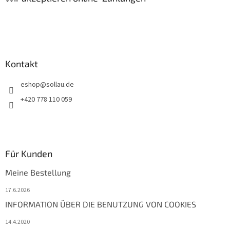
e
i
l
e
Kontakt
eshop
@
sollau.de
+420 778 110 059
Für Kunden
Meine Bestellung
17.6.2026
INFORMATION ÜBER DIE BENUTZUNG VON COOKIES
14.4.2020