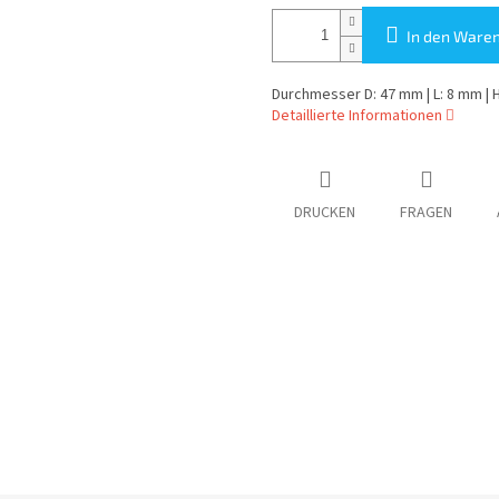
In den Ware
Durchmesser D: 47 mm | L: 8 mm | H
Detaillierte Informationen
DRUCKEN
FRAGEN