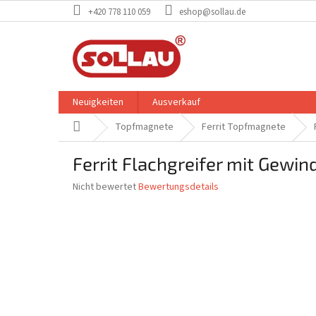
Zum
+420 778 110 059
eshop@sollau.de
Inhalt
springen
Neuigkeiten
Ausverkauf
Startseite
Topfmagnete
Ferrit Topfmagnete
Ferrit Flachgreifer mit Gew
Die
Nicht bewertet
Bewertungsdetails
durchschnittliche
Produktbewertung
ist
0,0
von
5
Sternen.