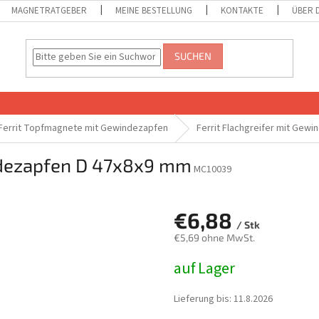
MAGNETRATGEBER
MEINE BESTELLUNG
KONTAKTE
ÜBER 
SUCHEN
Ferrit Topfmagnete mit Gewindezapfen
Ferrit Flachgreifer mit Gew
indezapfen D 47x8x9 mm
MC10039
€6,88
/ Stk
€5,69 ohne MwSt.
Verkaufspreis:
auf Lager
Lieferung bis:
11.8.2026