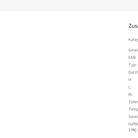
Zus
Kate
Gewi
EAN
:
Typ
:
Durc
H
:
L
:
M
:
Tole
Temp
Gewi
Haftk
10N)
: