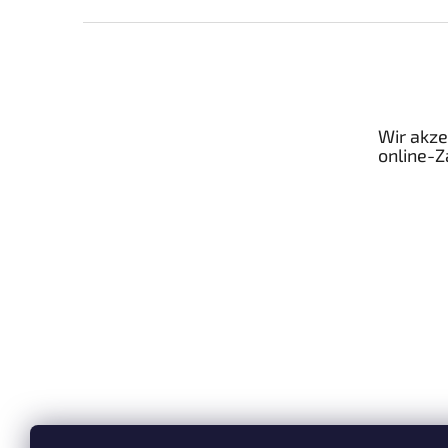
F
u
ß
z
e
Wir akze
i
online-
l
e