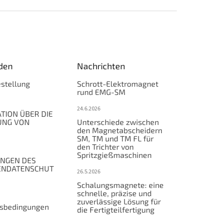
den
Nachrichten
stellung
Schrott-Elektromagnet
rund EMG-SM
24.6.2026
TION ÜBER DIE
UNG VON
Unterschiede zwischen
den Magnetabscheidern
SM, TM und TM FL für
den Trichter von
Spritzgießmaschinen
NGEN DES
ENDATENSCHUT
26.5.2026
Schalungsmagnete: eine
schnelle, präzise und
zuverlässige Lösung für
tsbedingungen
die Fertigteilfertigung