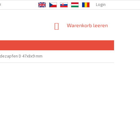
DIE GESELLSCHAFT
Login
WARENKORB
Warenkorb leeren
indezapfen D 47x8x9 mm