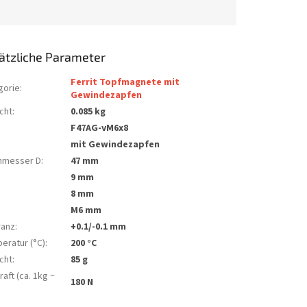
ätzliche Parameter
Ferrit Topfmagnete mit
gorie
:
Gewindezapfen
cht
:
0.085 kg
F47AG-vM6x8
mit Gewindezapfen
hmesser D
:
47 mm
9 mm
8 mm
M6 mm
ranz
:
+0.1/-0.1 mm
eratur (°C)
:
200 °C
cht
:
85 g
raft (ca. 1kg ~
180 N