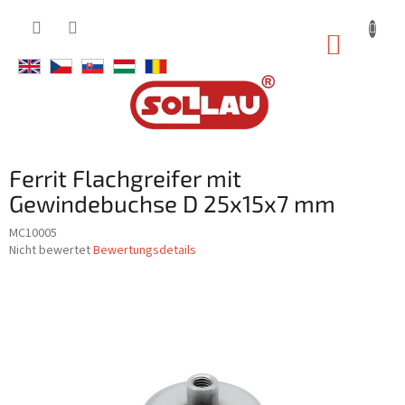
Zum
Inhalt
WARE
springen
Ferrit Flachgreifer mit
Gewindebuchse D 25x15x7 mm
MC10005
Die
Nicht bewertet
Bewertungsdetails
durchschnittliche
Produktbewertung
ist
0,0
von
5
Sternen.