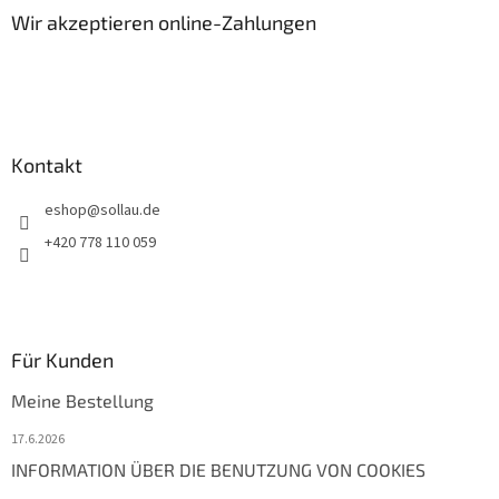
z
Wir akzeptieren online-Zahlungen
e
i
l
e
Kontakt
eshop
@
sollau.de
+420 778 110 059
Für Kunden
Meine Bestellung
17.6.2026
INFORMATION ÜBER DIE BENUTZUNG VON COOKIES