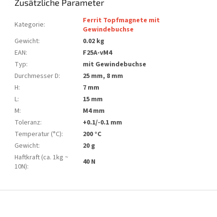
Zusätzliche Parameter
Ferrit Topfmagnete mit
Kategorie
:
Gewindebuchse
Gewicht
:
0.02 kg
EAN
:
F25A-vM4
Typ
:
mit Gewindebuchse
Durchmesser D
:
25 mm, 8 mm
H
:
7 mm
L
:
15 mm
M
:
M4 mm
Toleranz
:
+0.1/-0.1 mm
Temperatur (°C)
:
200 °C
Gewicht
:
20 g
Haftkraft (ca. 1kg ~
40 N
10N)
:
F
u
ß