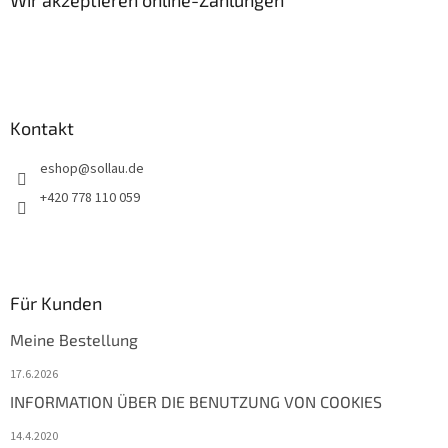
e
i
l
e
Kontakt
eshop
@
sollau.de
+420 778 110 059
Für Kunden
Meine Bestellung
17.6.2026
INFORMATION ÜBER DIE BENUTZUNG VON COOKIES
14.4.2020