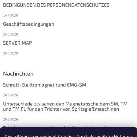
BEDINGUNGEN DES PERSONENDATENSCHUTZES
14.4.2020
Geschäftsbedingungen
25.3.2020
SERVER MAP
24.3.2020
Nachrichten
Schrott-Elektromagnet rund EMG-SM
24.6.2026
Unterschiede zwischen den Magnetabscheidern SM, TM
und TM FL für den Trichter von Spritzgießmaschinen
26.5.2026
Schalungsmagnete: eine schnelle, präzise und
zuverlässige Lösung für die Fertigteilfertigung
Diese Website verwendet Cookies. Durch die weitere Nutzung