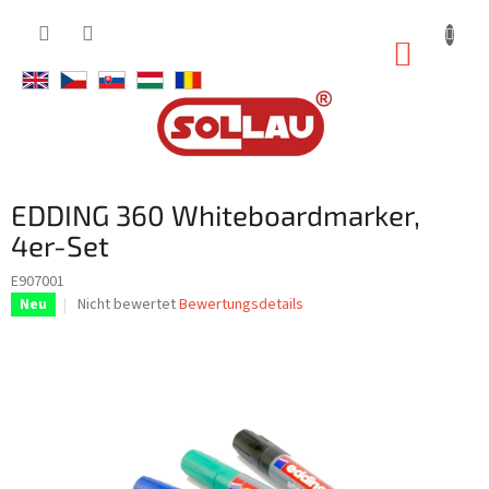
Zum
Inhalt
WARE
springen
EDDING 360 Whiteboardmarker,
4er-Set
E907001
Die
Nicht bewertet
Bewertungsdetails
Neu
durchschnittliche
Produktbewertung
ist
0,0
von
5
Sternen.