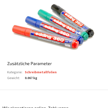
Zusätzliche Parameter
Kategorie
:
Schreibmetallfolien
Gewicht
:
0.067 kg
F
u
ß
z
Wir akzeptieren online-Zahlungen