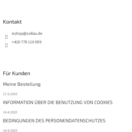
l
e
Kontakt
eshop
@
sollau.de
+420 778 110 059
Für Kunden
Meine Bestellung
17.6.2026
INFORMATION ÜBER DIE BENUTZUNG VON COOKIES
14.4.2020
BEDINGUNGEN DES PERSONENDATENSCHUTZES
14.4.2020