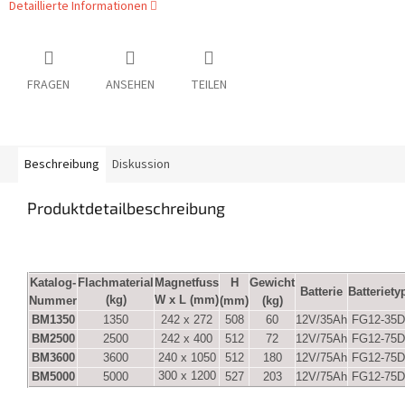
Detaillierte Informationen
FRAGEN
ANSEHEN
TEILEN
Beschreibung
Diskussion
Produktdetailbeschreibung
K
atalog-
F
lachmaterial
Magnetfuss
H
G
ewicht
Batterie
Batteriety
(kg)
W x L
(mm)
Nummer
(mm)
(kg)
BM1350
1350
242 x 272
508
60
12V/35Ah
FG12-35D
BM2500
2500
242 x 400
512
72
12V/75Ah
FG12-75D
BM3600
3600
240 x 1050
512
180
12V/75Ah
FG12-75D
300 x 1200
BM5000
5000
527
203
12V/75Ah
FG12-75D