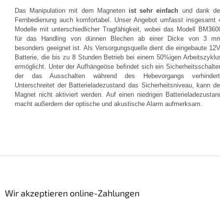
Das Manipulation mit dem Magneten
ist sehr einfach
und dank de
Fernbedienung auch komfortabel. Unser Angebot umfasst insgesamt 
Modelle mit unterschiedlicher Tragfähigkeit, wobei das Modell BM360
für das Handling von dünnen Blechen ab einer Dicke von 3 m
besonders geeignet ist. Als Versorgungsquelle dient die eingebaute 12V
Batterie, die bis zu 8 Stunden Betrieb bei einem 50%igen Arbeitszyklu
ermöglicht. Unter der Aufhängeöse befindet sich ein Sicherheitsschalter
der das Ausschalten während des Hebevorgangs verhindert
Unterschreitet der Batterieladezustand das Sicherheitsniveau, kann de
Magnet nicht aktiviert werden. Auf einen niedrigen Batterieladezustan
macht außerdem der optische und akustische Alarm aufmerksam
.
F
u
ß
z
Wir akzeptieren online-Zahlungen
e
i