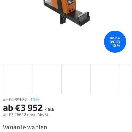
ab €4
391,27
–10 %
ab €4 391,27
–10 %
ab
€3 952
/ Stk
ab
€3 266,12
ohne MwSt.
Verkaufspreis:
Variante wählen