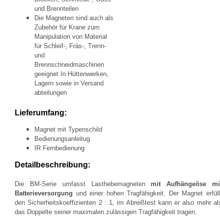
und Brennteilen
Die Magneten sind auch als
Zubehör für Krane zum
Manipulation von Material
für Schleif-, Fräs-, Trenn-
und
Brennschneidmaschinen
geeignet In Hüttenwerken,
Lagern sowie in Versand
abteilungen
Lieferumfang:
M
agnet mit Typenschild
B
edienungsanleitug
I
R Fernbedienung
Detailbeschreibung:
Die BM-Serie umfasst Lasthebemagneten
mit Aufhängeöse mi
Batterieversorgung
und einer hohen Tragfähigkeit. Der Magnet erfüll
den Sicherheitskoeffizienten 2 : 1, im Abreißtest kann er also mehr al
das Doppelte seiner maximalen zulässigen Tragfähigkeit tragen.