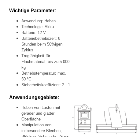
Wichtige Parameter:
A
nwendung: Heben
T
echnologie: Akku
B
atterie: 12 V
Batteriebetriebszeit: 8
Stunden beim 50%igen
Zyklus
T
ragfähigkeit für
Flachmaterial: bis zu 5 000
kg
B
etriebstemperatur: max.
50 °C
S
icherheitskoeffizient: 2 : 1
Anwendungsgebiete:
Heben von Lasten mit
gerader und glatter
Oberfläche
Manipulation von
insbesondere Blechen,
Blöcken, Schmiede-, Guss-