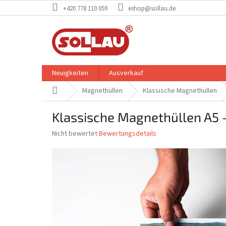
Zum
+420 778 110 059
eshop@sollau.de
Inhalt
springen
Neuigkeiten
Ausverkauf
Startseite
Magnethüllen
Klassische Magnethüllen
Klassische Magnethüllen A5 
Die
Nicht bewertet
Bewertungsdetails
durchschnittliche
Produktbewertung
ist
0,0
von
5
Sternen.