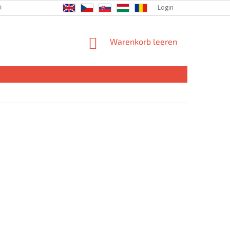
DIE GESELLSCHAFT
Login
WARENKORB
Warenkorb leeren