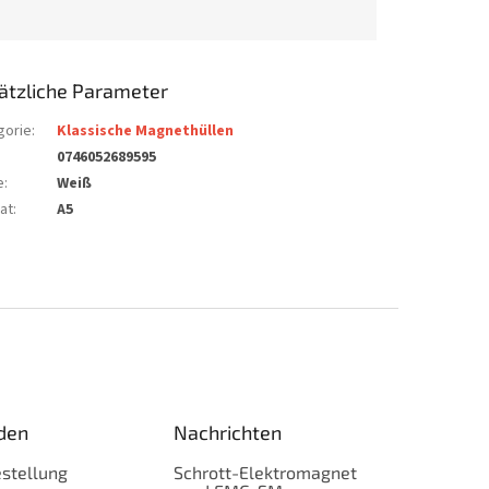
ätzliche Parameter
gorie
:
Klassische Magnethüllen
0746052689595
e
:
Weiß
at
:
A5
den
Nachrichten
stellung
Schrott-Elektromagnet