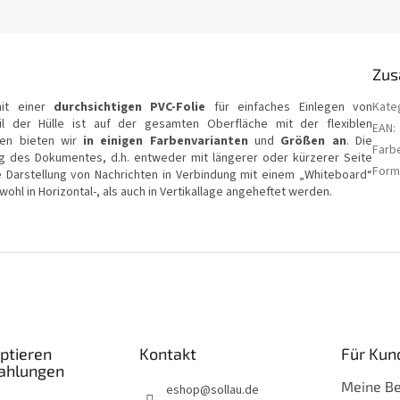
Zus
mit einer
durchsichtigen PVC-Folie
für einfaches Einlegen von
Kate
il der Hülle ist auf der gesamten Oberfläche mit der flexiblen
EAN
:
llen bieten wir
in einigen Farbenvarianten
und
Größen an
. Die
Farb
ng des Dokumentes, d.h. entweder mit längerer oder kürzerer Seite
Form
e Darstellung von Nachrichten in Verbindung mit einem „Whiteboard“
ohl in Horizontal-, als auch in Vertikallage angeheftet werden.
ptieren
Kontakt
Für Kun
Zahlungen
Meine Be
eshop
@
sollau.de