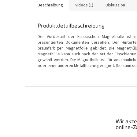
Beschreibung
Videos (1)
Diskussion
Produktdetailbeschreibung
Der Vorderteil der klassischen Magnethülle ist 
präsentierten Dokumenten versehen. Der Hinterte
braunfarbigen Magnetfolie gebildet. Die Magnethü
Magnethülle kann auch nach der Art der Einschiebu
gewählt werden. Die Magnethülle ist für anschaulich
oder einer anderen Metallfläche geeignet. Sie kann sow
F
u
ß
z
e
Wir akze
i
online-
l
e