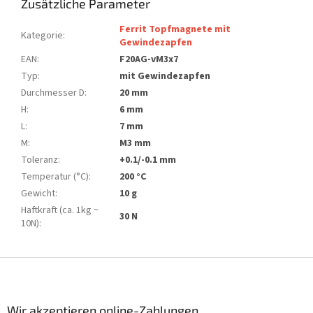
Zusätzliche Parameter
Ferrit Topfmagnete mit
Kategorie
:
Gewindezapfen
EAN
:
F20AG-vM3x7
Typ
:
mit Gewindezapfen
Durchmesser D
:
20 mm
H
:
6 mm
L
:
7 mm
M
:
M3 mm
Toleranz
:
+0.1/-0.1 mm
Temperatur (°C)
:
200 °C
Gewicht
:
10 g
Haftkraft (ca. 1kg ~
30 N
10N)
:
F
u
ß
z
Wir akzeptieren online-Zahlungen