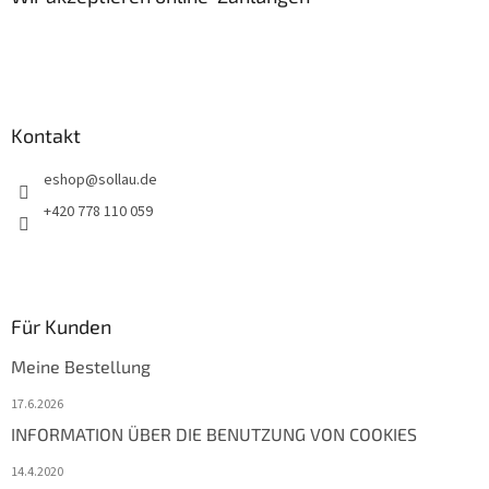
e
i
l
e
Kontakt
eshop
@
sollau.de
+420 778 110 059
Für Kunden
Meine Bestellung
17.6.2026
INFORMATION ÜBER DIE BENUTZUNG VON COOKIES
14.4.2020