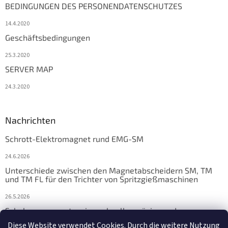
BEDINGUNGEN DES PERSONENDATENSCHUTZES
14.4.2020
Geschäftsbedingungen
25.3.2020
SERVER MAP
24.3.2020
Nachrichten
Schrott-Elektromagnet rund EMG-SM
24.6.2026
Unterschiede zwischen den Magnetabscheidern SM, TM
und TM FL für den Trichter von Spritzgießmaschinen
26.5.2026
Schalungsmagnete: eine schnelle, präzise und
zuverlässige Lösung für die Fertigteilfertigung
Diese Website verwendet Cookies. Durch die weitere Nutzung