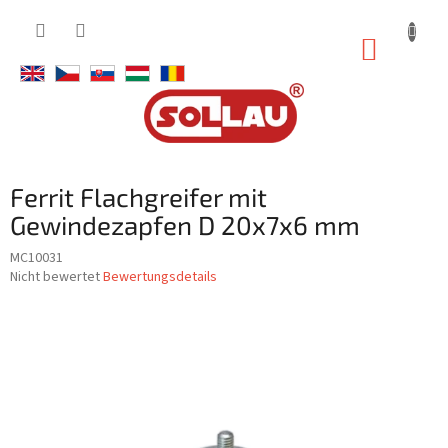
Zum
Inhalt
WARE
springen
Ferrit Flachgreifer mit
Gewindezapfen D 20x7x6 mm
MC10031
Die
Nicht bewertet
Bewertungsdetails
durchschnittliche
Produktbewertung
ist
0,0
von
5
Sternen.